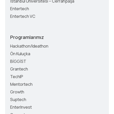
İstanbul Üniversitesi – Cerrahpaşa
Entertech
Entertech VC
Programlarımız
Hackathon/Ideathon
Ön Kuluçka
BİGGİST
Grantech
TechIP
Mentortech
Growth
Suptech
EnterInvest