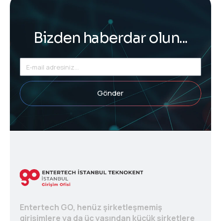
Bizden haberdar olun...
Gönder
Entertech GO, henüz şirketleşmemiş
girişimlere ya da üç yaşından küçük şirketlere