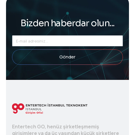
Bizden haberdar olun...
Gönder
Entertech GO, henüz şirketleşmemiş
girişimlere ya da üç yaşından küçük şirketlere