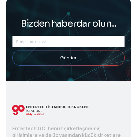
Bizden haberdar olun...
Gönder
Entertech GO, henüz şirketleşmemiş
girişimlere ya da üç yaşından küçük şirketlere