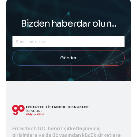
Bizden haberdar olun...
Gönder
Entertech GO, henüz şirketleşmemiş
girişimlere ya da üç yaşından küçük şirketlere